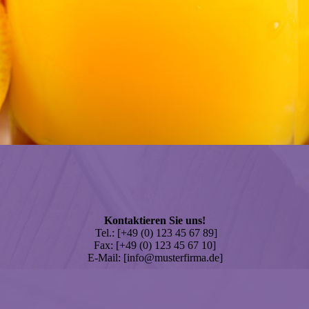
Kontaktieren Sie uns!
Tel.: [+49 (0) 123 45 67 89]
Fax: [+49 (0) 123 45 67 10]
E-Mail: [info@musterfirma.de]